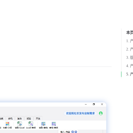
本
Tabl
1.
2.
3.
4.
5.