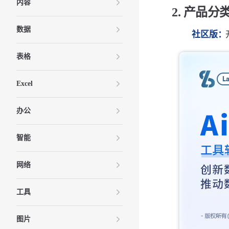
内容
2. 产品分
数据
社区版：
表格
Excel
办公
智能
网络
工具
图片