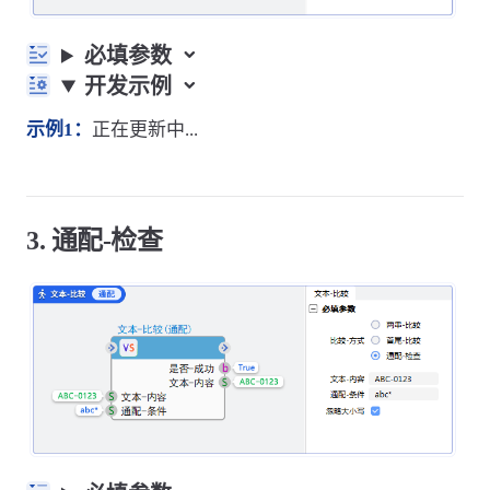
必填参数
开发示例
示例1：
正在更新中...
3. 通配-检查