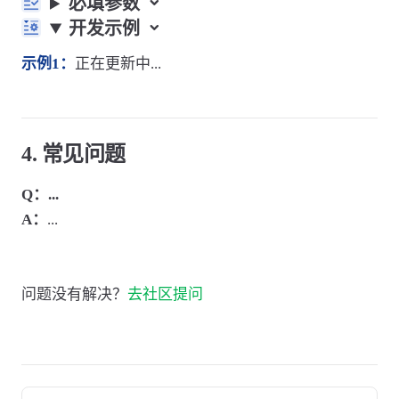
必填参数
开发示例
示例1：
正在更新中...
4. 常见问题
Q：...
A：
...
问题没有解决？
去社区提问