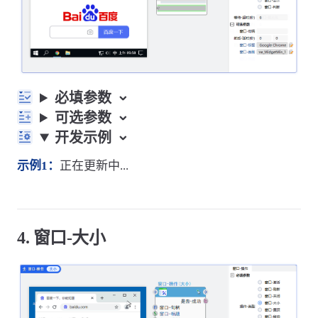
必填参数
可选参数
开发示例
示例1：
正在更新中...
4. 窗口-大小