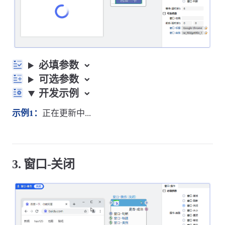
必填参数
可选参数
开发示例
示例1：
正在更新中...
3. 窗口-关闭