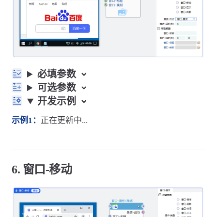
必填参数
可选参数
开发示例
示例1：
正在更新中...
6. 窗口-移动