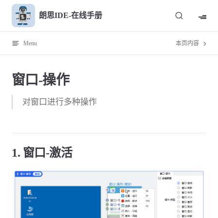
Skip to content
朗思IDE-在线手册
Menu
本页内容
窗口-操作
对窗口进行多种操作
1. 窗口-激活