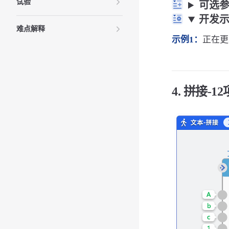
试验
可选
开发
难点解释
示例1：
正在更新
4. 拼接-1