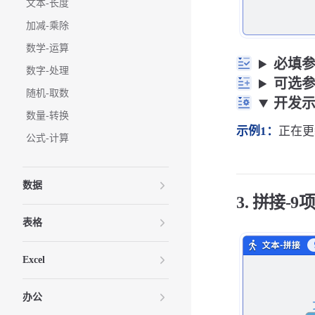
文本-长度
加减-乘除
数学-运算
必填
数字-处理
可选
随机-取数
开发
数量-转换
示例1：
正在更新
公式-计算
数据
3. 拼接-9
表格
Excel
办公