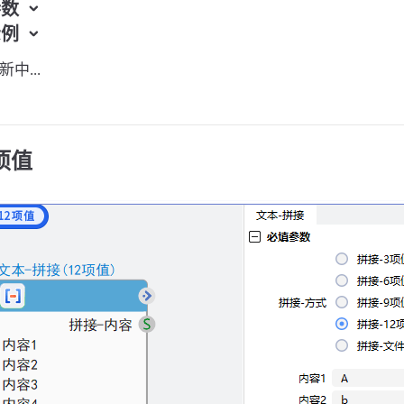
参数
示例
中...
2项值