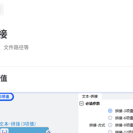
接
、文件路径等
项值