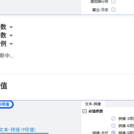
参数
参数
示例
中...
项值