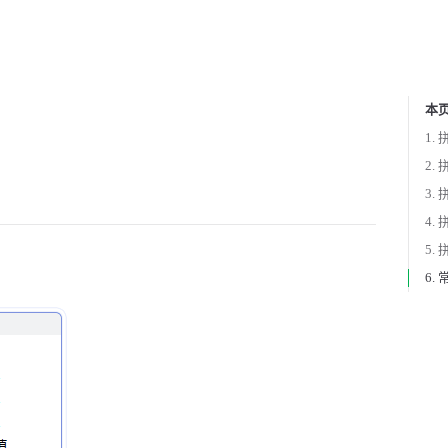
本
Tabl
1.
2.
3.
4.
5.
6.