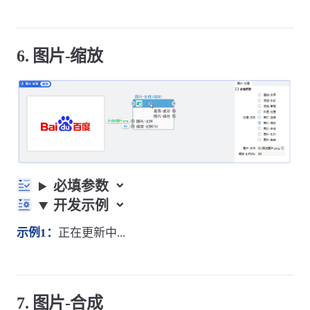
6. 图片-缩放
必填参数
开发示例
示例1：
正在更新中...
7. 图片-合成