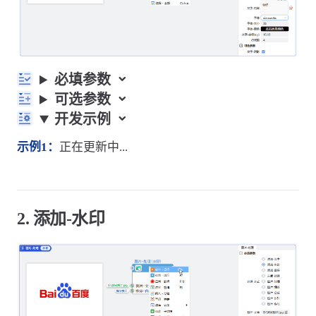
必填参数
可选参数
开发示例
示例1：
正在更新中...
2. 添加-水印