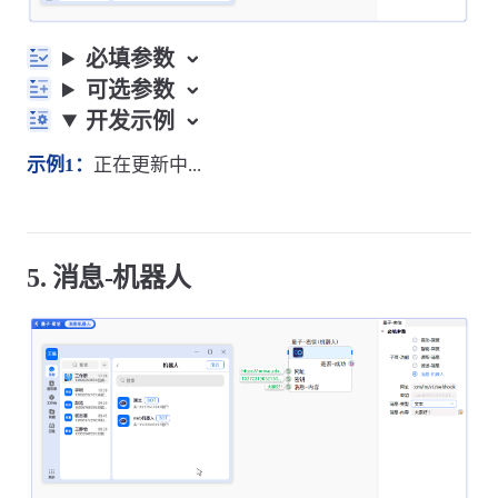
必填参数
可选参数
开发示例
示例1：
正在更新中...
5. 消息-机器人