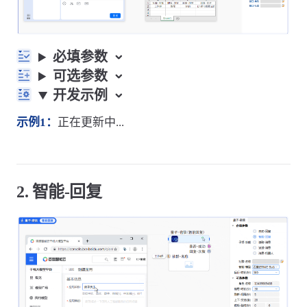
必填参数
可选参数
开发示例
示例1：
正在更新中...
2. 智能-回复