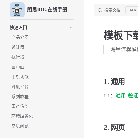
朗思IDE-在线手册
搜索文档
K
Skip to content
Sidebar Navigation
快速入门
模板下
产品介绍
设计器
海量流程模板
执行器
画中画
手机功能
1. 通用
调度平台
1.1：
通用-验证
系列教程
国产信创
环境缺省包
2. 网页
常见问题