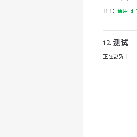
11.1：
通用_汇率
12. 测试
正在更新中...