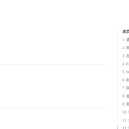
本
Tabl
1.
2.
3.
4. E
5. 
6.
7.
8.
9.
10.
11.
12.