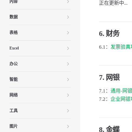
内容
正在更新中...
数据
6. 财务
表格
6.1：
发票验真项目
Excel
办公
7. 网银
智能
7.1：
通用-网银UK
网络
7.2：
企业网银项目
工具
图片
8. 金蝶