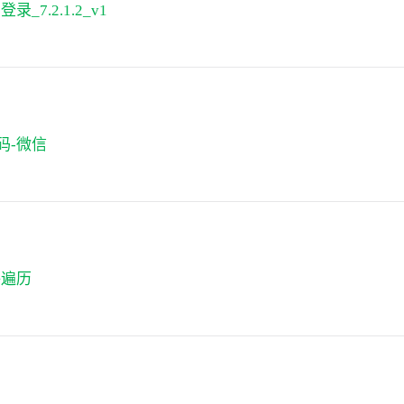
录_7.2.1.2_v1
码-微信
格遍历